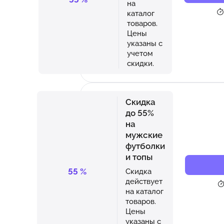
на
каталог
товаров.
Цены
указаны с
учетом
скидки.
Скидка
до 55%
на
мужские
футболки
и топы
55
%
Скидка
действует
на каталог
товаров.
Цены
указаны с