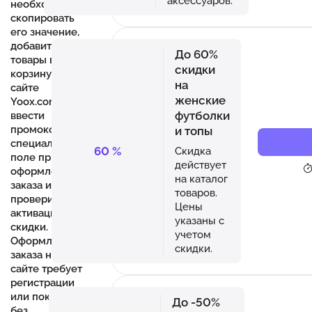
аксессуаров.
необходимо
скопировать
его значение,
добавить
До 60%
товары в
скидки
корзину на
на
сайте
женские
Yoox.com,
футболки
ввести
промокод в
и топы
специальное
60
%
Скидка
поле при
действует
оформлении
на каталог
заказа и
товаров.
проверить
Цены
активацию
указаны с
скидки.
учетом
Оформление
скидки.
заказа на
сайте требует
регистрации
или покупки
До -50%
без