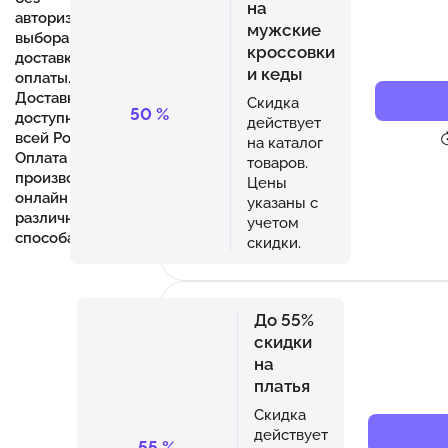
на
авторизации,
мужские
выбора
кроссовки
доставки и
и кеды
оплаты.
Доставка
Скидка
50
%
доступна по
действует
всей России.
на каталог
Оплата
товаров.
производится
Цены
онлайн
указаны с
различными
учетом
способами.
скидки.
До 55%
скидки
на
платья
Скидка
действует
55
%