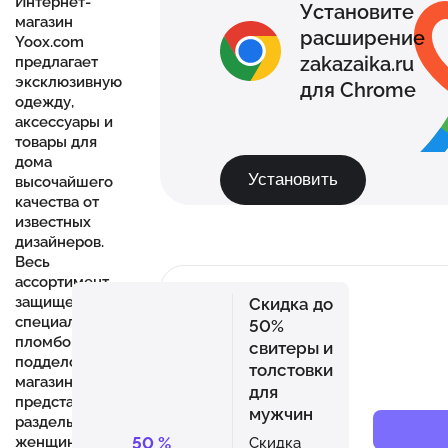
Интернет-
Установите
магазин
расширение
Yoox.com
zakazaika.ru
предлагает
эксклюзивную
для Chrome
одежду,
аксессуары и
товары для
дома
Установить
высочайшего
качества от
известных
дизайнеров.
Весь
ассортимент
защищен
Скидка до
специальной
50%
пломбой от
свитеры и
подделок. В
толстовки
магазине
для
представлены
мужчин
разделы для
50
%
женщин,
Скидка