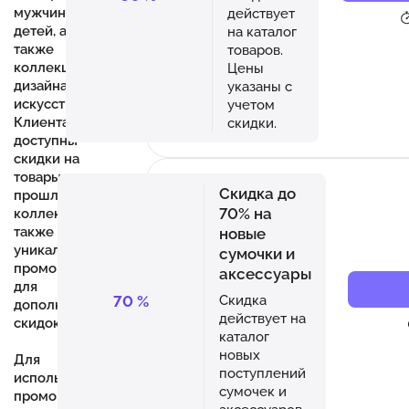
мужчин,
действует
детей, а
на каталог
также
товаров.
коллекции
Цены
дизайна и
указаны с
искусства.
учетом
Клиентам
скидки.
доступны
скидки на
товары из
Скидка до
прошлых
70% на
коллекций, а
также
новые
уникальные
сумочки и
промокоды
аксессуары
для
70
%
Скидка
дополнительных
действует на
скидок.
каталог
новых
Для
поступлений
использования
сумочек и
промокода