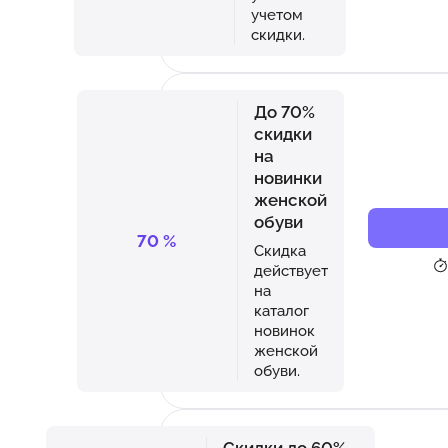
учетом
скидки.
До 70%
скидки
на
новинки
женской
обуви
70
%
Скидка
действует
на
каталог
новинок
женской
обуви.
Скидки до 60%