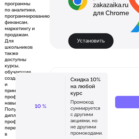
программы
zakazaika.ru
по аналитике,
для Chrome
программированию,
финансам,
маркетингу и
продажам.
Установить
Для
школьников
также
доступны
курсы,
обучающие
созданию игр
Скидка 10%
и
на любой
приносящие
курс
профессиональные
Промокод
навыки.
10
%
суммируется
Получите
с другими
диплом о
акциями, но
профессиональной
не другими
переподготовке
промокодами.
в