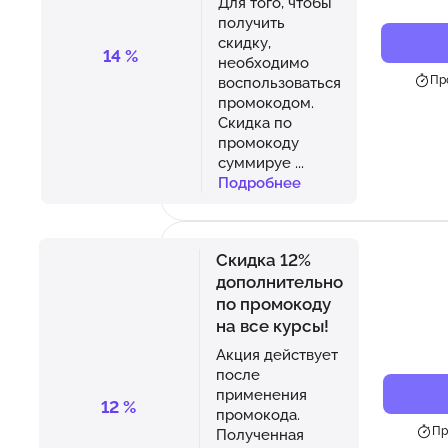
Для того, чтобы
получить
скидку,
14
%
необходимо
Пр
воспользоваться
промокодом.
Скидка по
промокоду
суммируе
...
Подробнее
Скидка 12%
дополнительно
по промокоду
на все курсы!
Акция действует
после
применения
12
%
промокода.
Пр
Полученная