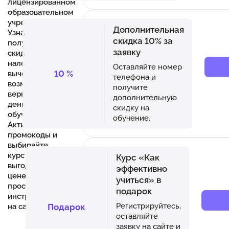
лицензированном
образовательном
учреждении.
Дополнительная
Узнайте, как
скидка 10% за
получить
заявку
скидку в 35%,
налоговый
Оставляйте номер
10
%
вычет в 13% и
телефона и
возможность
получите
вернуть
дополнительную
деньги за
скидку на
обучение.
обучение.
Активируйте
промокоды и
выбирайте
курс по
Курс «Как
выгодной
эффективно
цене, следуя
учиться» в
простым
подарок
инструкциям
Регистрируйтесь,
Подарок
на сайте.
оставляйте
заявку на сайте и