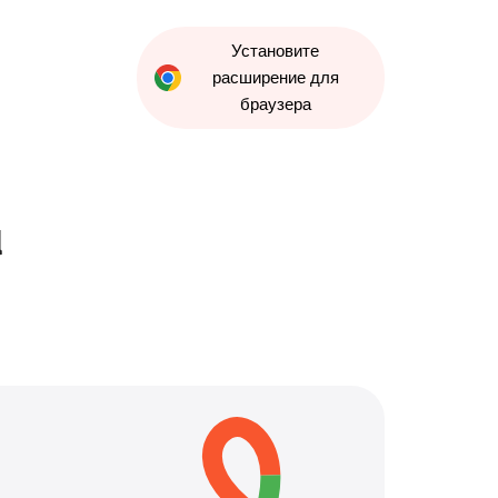
Установите
расширение для
браузера
u