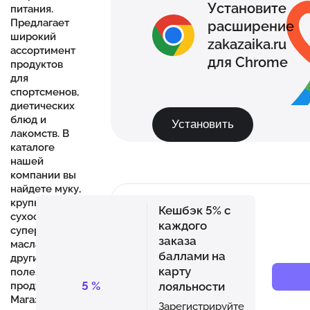
Установите
питания.
Предлагает
расширение
широкий
zakazaika.ru
ассортимент
для Chrome
продуктов
для
спортсменов,
диетических
блюд и
Установить
лакомств. В
каталоге
нашей
компании вы
найдете муку,
крупы, орехи,
Кешбэк 5% с
сухофрукты,
каждого
суперфуды,
заказа
масла, мед и
баллами на
другие
карту
полезные
5
%
лояльности
продукты.
Магазин
Зарегистрируйте