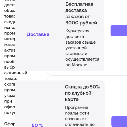
Бесплатная
доставка,
доставка
образцы
заказов от
товаров или
скидки,
3000 рублей
используя
Курьерская
промокоды в
Доставка
доставка
интернет-
заказов свыше
магазине. Для
указанной
активации
стоимости
промокода
осуществляется
необходимо
по Москве.
выбрать
акционный
товар,
скопировать
Скидка до 50%
промокод,
по клубной
указать его
карте
при
оформлении
Программа
покупки.
лояльности
позволяет
Оформление
оплачивать до
50
%