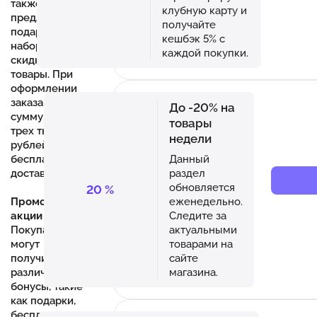
также
клубную карту и
предлагает
получайте
подарочные
кешбэк 5% с
наборы и
каждой покупки.
скидки на
товары. При
оформлении
заказа на
До -20% на
сумму более
товары
трех тысяч
недели
рублей -
Данный
бесплатная
раздел
доставка.
обновляется
20
%
еженедельно.
Промокоды и
Следите за
акции
актуальными
Покупатели
товарами на
могут
сайте
получить
магазина.
различные
бонусы, такие
как подарки,
бесплатная