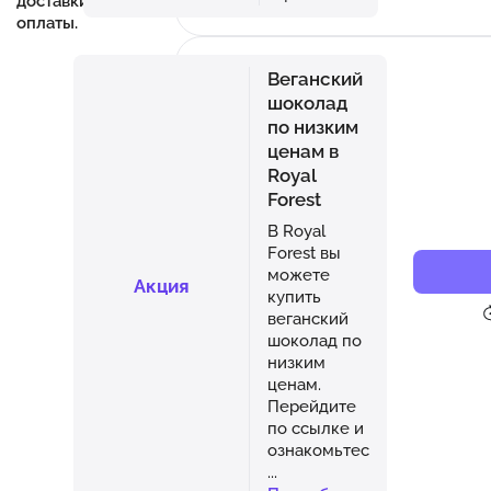
доставки и
оплаты.
Веганский
шоколад
по низким
ценам в
Royal
Forest
В Royal
Forest вы
можете
Акция
купить
веганский
шоколад по
низким
ценам.
Перейдите
по ссылке и
ознакомьтес
...