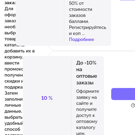
заказа
50% от
Для
стоимости
оформления
заказов
заказа
баллами.
необходимо
Регистрируйтесь
выбрать
и коп
...
товары из
Подробнее
каталога,
добавить их в
корзину,
До -10%
ввести
на
промокод для
получения
оптовые
скидки или
заказы
подарка.
Оформите
Затем
заявку на
10
%
заполнить
сайте и
личные
получите
данные,
доступ к
выбрать
оптовому
удобный
каталогу
способ
цен.