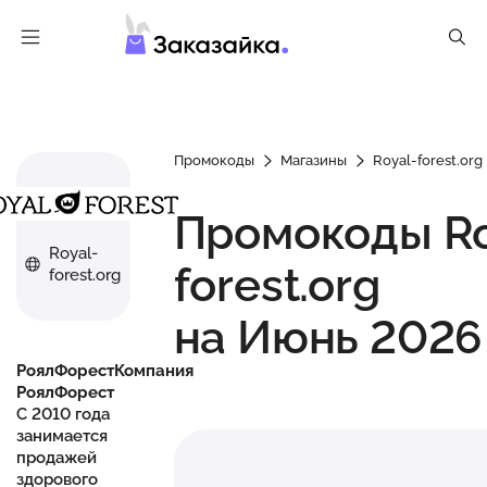
Промокоды
Магазины
Royal-forest.org
Промокоды Ro
Royal-
forest.org
forest.org
на Июнь 2026
РоялФорестКомпания
РоялФорест
С 2010 года
занимается
продажей
здорового