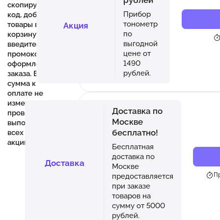
скопируйте
Прибор
код, добавьте
тонометр
товары в
Акция
по
корзину,
выгодной
введите
цене от
промокод при
1490
оформлении
рублей.
заказа. Если
сумма к
оплате не
изменилась,
Доставка по
проверьте
Москве
выполнение
бесплатно!
всех условий
акции.
Бесплатная
доставка по
Доставка
Москве
Пр
предоставляется
при заказе
товаров на
сумму от 5000
рублей.