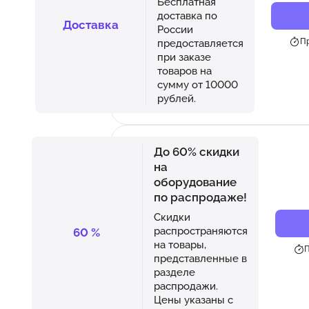
Бесплатная
доставка по
Доставка
России
Пр
предоставляется
при заказе
товаров на
сумму от 10000
рублей.
До 60% скидки
на
оборудование
по распродаже!
Скидки
распространяются
60
%
на товары,
П
представленные в
разделе
распродажи.
Цены указаны с