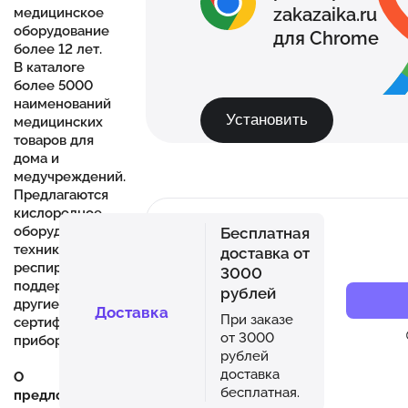
zakazaika.ru
медицинское
оборудование
для Chrome
более 12 лет.
В каталоге
более 5000
наименований
Установить
медицинских
товаров для
дома и
медучреждений.
Предлагаются
кислородное
оборудование,
Бесплатная
техника для
доставка от
респираторной
3000
поддержки и
рублей
другие
Доставка
При заказе
сертифицированные
от 3000
приборы.
рублей
доставка
О
бесплатная.
предложении