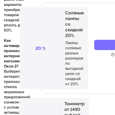
варианты
приобретения
Соляные
товаров со
лампы
скидкой
со
вплоть до
скидкой
60%.
20%
Как
Лампы
активировать
20
%
соляные
промокод в
разных
интернет-
размеров
магазине
по
Окси 2?
выгодной
Выберите
цене со
интересующий
скидкой
промокод из
от 20%.
списка
акционных
предложений,
ознакомьтесь
Тонометр
с условиями
от 1490
активации,
рублей