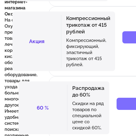
интернет-
магазина
Окси 2
Компрессионный
На сайте
трикотаж от 415
Oxy2.ru
рублей
представлены
товары для
Компрессионный,
Акция
лечения
фиксирующий,
коронавируса,
эластичный
кислородное
трикотаж от 415
оборудование,
рублей.
реабилитационное
оборудование,
товары для
ухода за
Распродажа
больными и
до 60%
многое
Скидки на ряд
другое.
60
%
товаров по
Имеется
специальной
удобная
цене со
система
скидкой 60%.
поиска и
различные