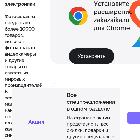
Установите
электроники
расширение
Фотосклад.ru
zakazaika.ru
предлагает
для Chrome
более 10000
товаров,
включая
фотоаппараты,
видеокамеры
Установить
и другие
товары от
известных
мировых
производителей.
В
Все
ассортименте
спецпредложения
магазина вы
в одном разделе
найдете все
необходимое
На странице акции
Акция
для создания
представлены все
качественных
скидки, подарки и
снимков.
другие специальные