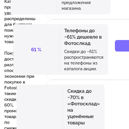
Категории
предложения
продукции
магазина.
удобно
распределены
для быстрого
Телефоны до
поиска
нужного
−61% дешевле в
товара.
Фотослкад
61
%
Скидки до −61%
Покупателям
распространяются
доступны
на телефоны из
различные
каталога акции.
способы
экономии при
покупке в
Fotosklad.ru,
Скидка до
такие как
−70% в
скидки до
«Фотосклад»
60%,
на
промокоды,
уценённые
товары б/у
товары
по
сниженным