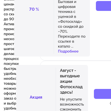
Бытовая и
ценам и
цифровая
70
%
распродажи
техника с
со скидками
уценкой в
до 90%.
«Фотосклад»
Активация
со скидкой до
промокода
−70%.
происходит в
Переходите по
несколько
ссылке в
простых
катало
...
шагов, что
Подробнее
делает
процесс
покупки
быстрым и
Август -
удобным.Выбрав
выгодные
необходимые
акции
товары,
Фотосклад
можно
здесь!
оформить
Акция
заказ онлайн
Не упустите
и выбрать
возможность
удобный
сэкономить