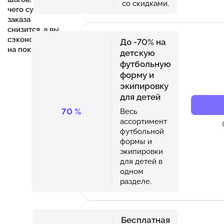
со скидками.
чего сумма
заказа
снизится, а вы
сэкономите
До -70% на
на покупке.
детскую
футбольную
форму и
экипировку
для детей
70
%
Весь
ассортимент
футбольной
формы и
экипировки
для детей в
одном
разделе.
Бесплатная