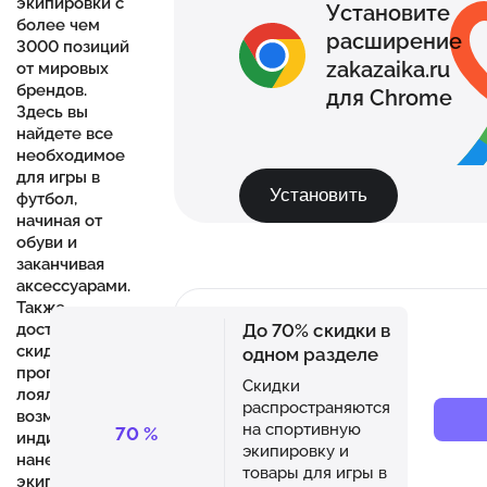
экипировки с
Установите
более чем
расширение
3000 позиций
zakazaika.ru
от мировых
брендов.
для Chrome
Здесь вы
найдете все
необходимое
для игры в
Установить
футбол,
начиная от
обуви и
заканчивая
аксессуарами.
Также
До 70% скидки в
доступны
скидки,
одном разделе
программа
Скидки
лояльности и
распространяются
возможность
на спортивную
70
%
индивидуального
экипировку и
нанесения на
товары для игры в
экипировку.