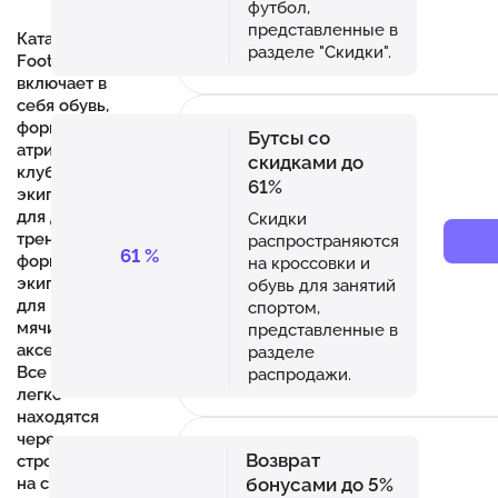
футбол,
представленные в
Каталог
разделе "Скидки".
Footballstore.ru
включает в
себя обувь,
форму с
Бутсы со
атрибутикой
скидками до
клубов,
61%
экипировку
для детей,
Скидки
тренировочную
распространяются
61
%
форму,
на кроссовки и
экипировку
обувь для занятий
для вратарей,
спортом,
мячи, а также
представленные в
аксессуары.
разделе
Все товары
распродажи.
легко
находятся
через умную
Возврат
строку поиска
бонусами до 5%
на сайте.