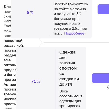
Зарегистрируйтесь
Для
на сайте магазина
получения
5
%
и получайте 5%
скидок в
бонусами при
магазине
покупке новых
Footballstore.ru
товаров и 2,5% при
можно
пок
...
Подробнее
воспользоваться
новостной
рассылкой,
промокодами,
Одежда
разделом
для
sale,
занятия
оптовыми
спортом
предложениями
со
и бонусной
скидками
программой.
71
%
до 71%
Активация
промокода
Весь
требует
ассортимент
нескольких
одежды для
простых
тренировок
шагов, после