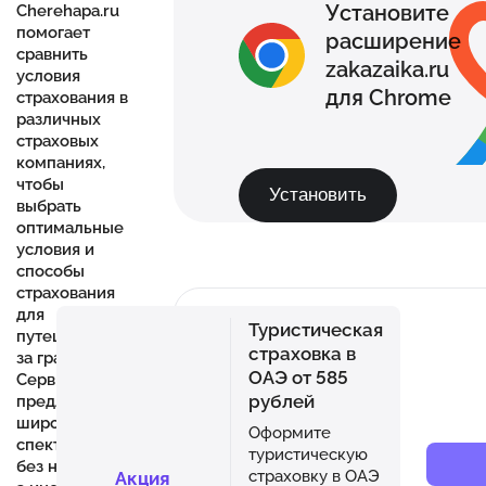
Установите
Cherehapa.ru
помогает
расширение
сравнить
zakazaika.ru
условия
для Chrome
страхования в
различных
страховых
компаниях,
чтобы
Установить
выбрать
оптимальные
условия и
способы
страхования
для
Туристическая
путешествий
страховка в
за границу.
ОАЭ от 585
Сервис
рублей
предлагает
широкий
Оформите
спектр услуг
туристическую
без наценок,
страховку в ОАЭ
Акция