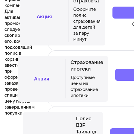
страховка
компаний.
Оформите
Для
полис
Акция
активации
страхования
промокода
для детей
следует
за пару
скопировать
минут.
его, добавить
подходящий
полис в
корзину,
Страхование
ввести код
ипотеки
при
оформлении
Доступные
Акция
заказа и
цены на
проверить
страхование
специальную
ипотеки.
цену перед
завершением
покупки.
Полис
ВЗР
Таиланд