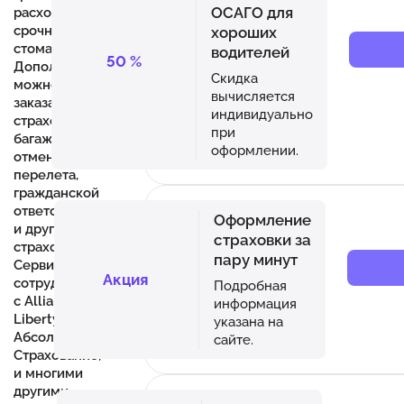
ОСАГО для
расходы,
срочная
хороших
стоматология.
водителей
50
%
Дополнительно
Скидка
можно
вычисляется
заказать
индивидуально
страхование
при
багажа,
оформлении.
отмены
перелета,
гражданской
ответственности,
Оформление
и другие виды
страховки за
страховок.
пару минут
Сервис
Акция
сотрудничает
Подробная
с Allianz,
информация
Liberty,
указана на
Абсолют
сайте.
Страхование,
и многими
другими