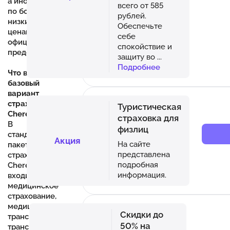
а иногда даже
всего от 585
по более
рублей.
низким
Обеспечьте
ценам, чем у
себе
официальных
спокойствие и
представителей.
защиту во
...
Подробнее
Что включает
базовый
вариант
страхования
Туристическая
Cherehapa.ru?
страховка для
В
физлиц
стандартный
Акция
На сайте
пакет
представлена
страхования
подробная
Cherehapa.ru
информация.
входит
медицинское
страхование,
медицинская
Скидки до
транспортировка,
50% на
транспортные