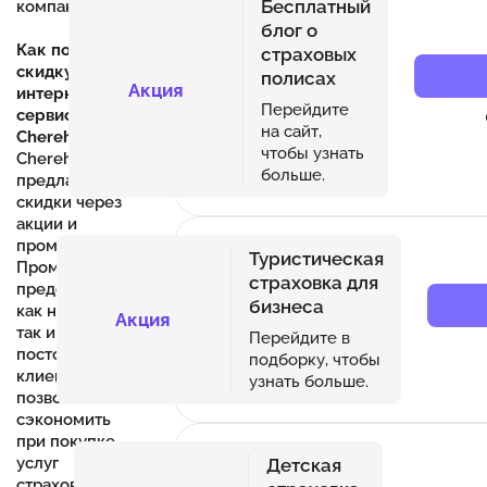
Бесплатный
компаниями.
блог о
Как получить
страховых
скидку в
полисах
Акция
интернет-
Перейдите
сервисе
на сайт,
Cherehapa?
чтобы узнать
Cherehapa.ru
больше.
предлагает
скидки через
акции и
промокоды.
Туристическая
Промокоды,
страховка для
предоставляемые
бизнеса
как новым,
Акция
так и
Перейдите в
постоянным
подборку, чтобы
клиентам,
узнать больше.
позволяют
сэкономить
при покупке
услуг
Детская
страховых