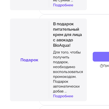
не сумми
...
Подробнее
В подарок
питательный
крем для лица
с авокадо
BioAqua!
Для того, чтобы
получить
Подарок
подарок,
Про
необходимо
воспользоваться
промокодом.
Подарок
автоматически
добав
...
Подробнее