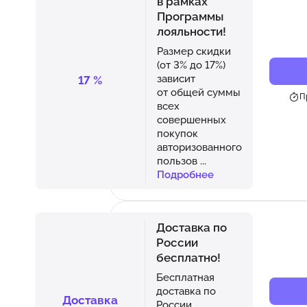
в рамках
Программы
лояльности!
Размер скидки
(от 3% до 17%)
зависит
17
%
от общей суммы
П
всех
совершенных
покупок
авторизованного
пользов
...
Подробнее
Доставка по
России
бесплатно!
Бесплатная
доставка по
Доставка
России