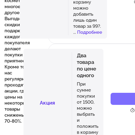
косметику и
корзину
многое
можно
другое.
добавить
Выгодные
лишь один
скидки и
товар за 99?.
подарки для
...
Подробнее
каждого
покупателя
делают
покупки еще
Два
приятнее.
товара
Кроме того, у
по цене
нас
одного
регулярно
При
проходят
сумме
акции, где
покупки
цены на
от 1500,
Акция
некоторые
можно
товары
выбрать
снижены до
и
70-80%.
положить
в корзину