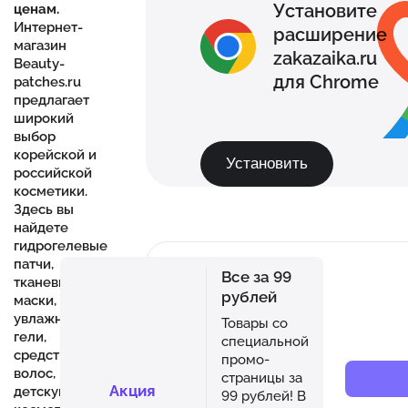
Установите
ценам.
Интернет-
расширение
магазин
zakazaika.ru
Beauty-
для Chrome
patches.ru
предлагает
широкий
выбор
корейской и
Установить
российской
косметики.
Здесь вы
найдете
гидрогелевые
патчи,
Все за 99
тканевые
рублей
маски,
увлажняющие
Товары со
гели,
специальной
средства для
промо-
волос,
страницы за
Акция
детскую
99 рублей! В